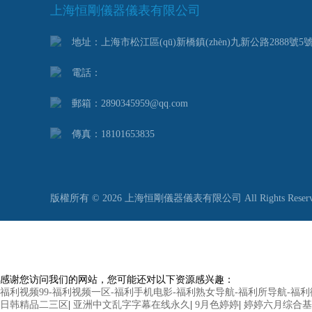
上海恒剛儀器儀表有限公司
地址：上海市松江區(qū)新橋鎮(zhèn)九新公路2888號5
電話：
郵箱：2890345959@qq.com
傳真：18101653835
版權所有 © 2026 上海恒剛儀器儀表有限公司 All Rights Reser
感谢您访问我们的网站，您可能还对以下资源感兴趣：
福利视频99-福利视频一区-福利手机电影-福利熟女导航-福利所导航-福
日韩精品二三区
|
亚洲中文乱字字幕在线永久
|
9月色婷婷
|
婷婷六月综合基