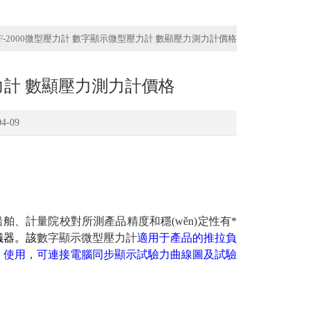
WF-2000微型壓力計 數字顯示微型壓力計 數顯壓力測力計價格
壓力計 數顯壓力測力計價格
-09
、計量院校對所測產品精度和穩(wěn)定性有*
器。該
數字顯示微型壓力計
適用于產品的推拉負
率高，使用，可連接電腦同步顯示試驗力曲線圖及試驗