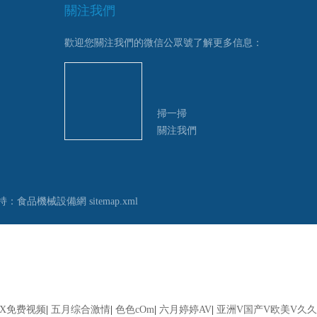
關注我們
歡迎您關注我們的微信公眾號了解更多信息：
掃一掃
關注我們
持：
食品機械設備網
sitemap.xml
XX免费视频
|
五月综合激情
|
色色cOm
|
六月婷婷AV
|
亚洲V国产V欧美V久久