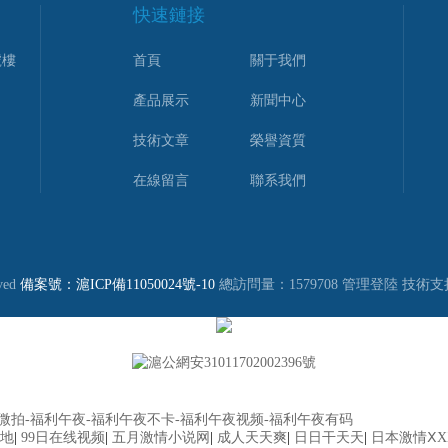
快速鏈接
號樓
首頁
關于我們
產品展示
新聞中心
技術文章
榮譽資質
在線留言
聯系我們
ved
備案號：滬ICP備11050024號-10
總訪問量：1579708
管理登陸
技術支
滬公網安31011702002396號
利微拍-福利午夜-福利午夜不卡-福利午夜视频-福利午夜有码
地
|
99日在线视频
|
五月激情小说网
|
成人天天爽
|
日日干天天
|
日本激情Ⅹ