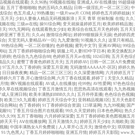
精品视频在线观看
|
久久96热
|
99视频在线啪
|
亚洲成人AV在线播放
|
99超级
逼
|
五月丁香啪啪啪
|
热的五码久久精品
|
日韩一级淫乱片一区二区三区
|
中
线综合
|
色五月成人
|
99热播放
|
一级片sese片.COM
|
婷婷色五月婷婷姐妹
|
香五月天
|
少妇人妻偷人精品无码视频新浪
|
天天 青草 丝袜制服 在线
|
久久
视频在线
|
三级av在线
|
操91综合网
|
变天就操逼婷婷五月
|
欧美婷婷精品激
|
月天
|
99九无网码
|
在线观看熟女少妇
|
欧美综合在线五月天色婷婷
|
五月天
婷亚洲丁香五月
|
久久ab
|
激情综合网址
|
婷婷99狠狠躁天天躁
|
色婷婷四虎
综合
|
天堂无码人妻精品AV一区
|
九九爱激情
|
91视频久久久
|
这里只有精品
|
99热综合网
|
一区二区你懂的
|
色婷视频
|
蜜乳中文字
|
亚洲AV网站
|
99综
网站
|
五月丁香婷婷啪啪综合网
|
驯服上司人妻HD中字日本
|
欧美交换配乱吟
月婷婷
|
色综合九九色综合88
|
色婷婷五月天av在线
|
1024日韩
|
五月天色综
精品久久
|
蜜臀丁香黄色婷婷五月天
|
五月婷婷AV
|
日韩一区二区A片免费
区
|
97五月久久丁香婷婷
|
深爱五月亚洲
|
无码激情AAAAA片-区区
|
婷婷久热
|
日日操夜夜爽
|
精品一区二区三区三区
|
久久深爱激情网
|
六月婷婷五月丁
婷婷六月丁香,开心激情综合网,六月丁香在线观看,婷婷丁
|
天堂久久精品
|
月情
|
啊V视频在线观看
|
AV成人在线播放
|
伦99热
|
AV性爱网
|
97色色综合
婷久草在线视频综合
|
丁香五月激情五月
|
思思热高清在线观看
|
九九热视频
国产成人亚洲日韩
|
欧美丰满熟妇BBB久久久
|
五月停停直播
|
色色综合色视频
婷
|
欧美三9久九观看
|
婷婷五月天综合中文
|
亚韩精品视频1区
|
五月天色影
综合网站
|
色丁香婷婷
|
91丁香婷婷综合资源
|
123草逼网
|
九九99视频
|
国产
视频91
|
丁香五月综合图片在线观看
|
99久久天堂婷婷
|
日本色色网站
|
热久
9久久99
|
五月丁香啪啪
|
六月婷婷深深爱
|
五月丁香婷婷欧美色图视频五月
婷天天干
|
AⅤ在线播放网
|
五月天激情久久
|
婷婷五月天少妇
|
久啪欧美
|
国
,视频
|
中国丰满熟女A片免费观
|
人人草开心五月天
|
激情色中文
|
琪琪狠狠
|
91/九色黑人
|
丁香五月婷婷啪啪啪
|
亚洲五月情
|
婷婷五月天影院
|
www.