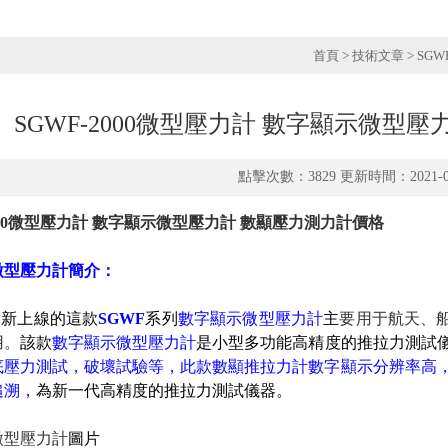
首頁
>
技術文章
> SG
SGWF-2000微型壓力計 數字顯示微型
點擊次數：3829 更新時間：2021-04
2000微型壓力計 數字顯示微型壓力計 數顯壓力測力計價格
微型壓力計
簡介：
新上線的這款
SGWF
系列
數字顯示微型壓力計
主
要用于航天、船舶
。
該款
數字顯示微型壓力計
是小型多功能高精度的推拉力測試儀
、底壓力測試，破壞試驗等，此款數顯推拉力計數字顯示分辨
，
為新一代高精度的推拉力測試儀器。
微型壓力計
圖片