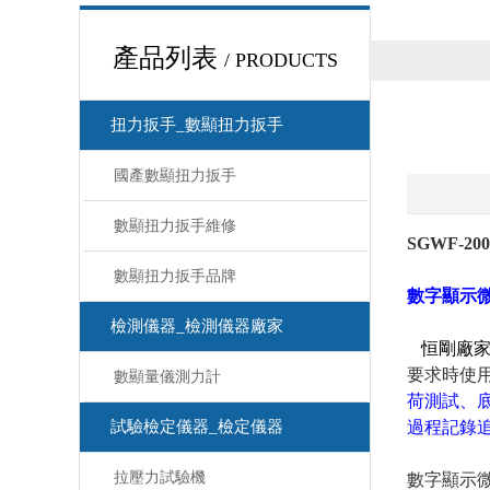
產品列表
/ PRODUCTS
扭力扳手_數顯扭力扳手
國產數顯扭力扳手
數顯扭力扳手維修
SGWF-
數顯扭力扳手品牌
數字顯示
檢測儀器_檢測儀器廠家
恒剛廠家
要求時使用
數顯量儀測力計
荷測試
試驗檢定儀器_檢定儀器
過程記錄追溯
拉壓力試驗機
數字顯示