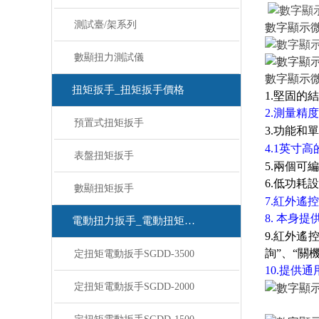
測試臺/架系列
數字顯示
數顯扭力測試儀
數字顯示
扭矩扳手_扭矩扳手價格
1.堅固的結
2.測量精
預置式扭矩扳手
3.功能和
4.1英寸高
表盤扭矩扳手
5.兩個可編程
6.低功耗
數顯扭矩扳手
7.紅外
8. 本身提
電動扭力扳手_電動扭矩扳手
9.紅外遙控器
詢”、“關
定扭矩電動扳手SGDD-3500
10.提供通
定扭矩電動扳手SGDD-2000