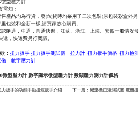
)貨需知：
售產品均為行貨，發(fā)貨時均采用了二次包裝(原包裝彩盒外另
里包裝和全新一樣,請買家放心購買。
通，中通，圓通快遞，江蘇、浙江、上海、安徽一般
快遞，快遞費另行商議。
歡：
扭力扳手
扭力扳手測試儀
拉力計
扭力扳手價格
扭力檢
試儀
數字壓力計
2000微型壓力計 數字顯示微型壓力計 數顯壓力測力計價格
扭力扳手的功能手動扭矩扳手介紹
下一篇：
減速機扭矩測試臺 電機扭矩轉速測試儀 信號輸出動態(tài