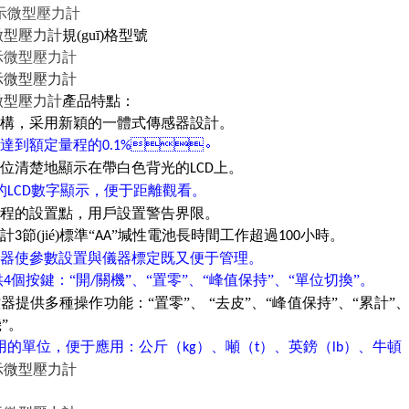
微型壓力計
規(guī)格型號
微型壓力計
產品特點：
構，采用新穎的一體式傳感器設計。
度達到額定量程的
。
0.1%
單位清楚地顯示在帶白色背光的
上。
LCD
的
數字顯示，便于距離觀看。
LCD
的設置點，用戶設置警告界限。
設計
節(jié)標準“
”堿性電池長時間工作超過
小時。
3
AA
100
遙控器使參數設置與儀器標定既又便于管理。
供
個按鍵：“開
關機”、“置零”、“峰值保持”、“單位切換”。
4
/
提供多種操作功能：“置零”、 “去皮”、“峰值保持”、“累計”、“累計查詢
機”。
用的單位，便于應用：公斤（
）、噸（
）、英鎊（
）、牛頓
kg
t
lb