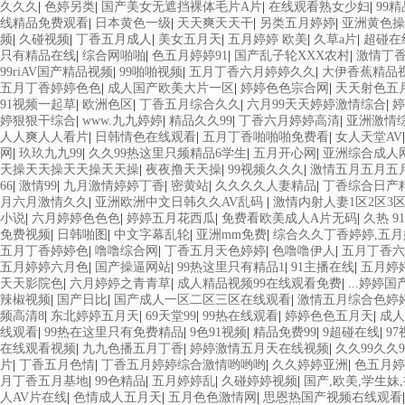
久久久
|
色婷另类
|
国产美女无遮挡裸体毛片A片
|
在线观看熟女少妇
|
99
线精品免费观看
|
日本黄色一级
|
天天爽天天干
|
另类五月婷婷
|
亚洲黄色操
频
|
久碰视频
|
丁香五月成人
|
美女五月天
|
五月婷婷 欧美
|
久草a片
|
超碰在
只有精品在线
|
综合网啪啪
|
色五月婷婷91
|
国产乱子轮XXX农村
|
激情丁
99riAV国产精品视频
|
99啪啪视频
|
五月丁香六月婷婷久久
|
大伊香蕉精品
五月丁香婷婷色色
|
成人国产欧美大片一区
|
婷婷色色宗合网
|
天天射色五
91视频一起草
|
欧洲色区
|
丁香五月综合久久
|
六月99天天婷婷激情综合
|
婷
婷狠狠干综合
|
www.九九婷婷
|
精品久久99
|
丁香六月婷婷高清
|
亚洲激情
人人爽人人看片
|
日韩情色在线观看
|
五月丁香啪啪啪免费看
|
女人天堂AV
网
|
玖玖九九99
|
久久99热这里只频精品6学生
|
五月开心网
|
亚洲综合成人
天操天天操天天操天天操
|
夜夜撸天天操
|
99视频久久久
|
激情五月五月五
66
|
激情99
|
九月激情婷婷丁香
|
密黄站
|
久久久久人妻精品
|
丁香综合日产
月六月激情久久
|
亚洲欧洲中文日韩久久AV乱码
|
激情内射人妻1区2区3
小说
|
六月婷婷色色色
|
婷婷五月花西瓜
|
免费看欧美成人A片无码
|
久热 91
免费视频
|
日韩啪图
|
中文字幕乱轮
|
亚洲mm免费
|
综合久久丁香婷婷,五月
五月丁香婷婷色
|
噜噜综合网
|
丁香五月天色婷婷
|
色噜噜伊人
|
五月丁香六
五月婷婷六月色
|
国产操逼网站
|
99热这里只有精品1
|
91主播在线
|
五月婷
天天影院色
|
六月婷婷之青青草
|
成人精品视频99在线观看免费
|
...婷婷
辣椒视频
|
国产日比
|
国产成人一区二区三区在线观看
|
激情五月综合色婷
频高清8
|
东北婷婷五月天
|
69天堂99
|
99热在线观看
|
婷婷色色五月天
|
成人
线观看
|
99热在这里只有免费精品
|
9色91视频
|
精品免费99
|
9超碰在线
|
97
在线观看视频
|
九九色播五月丁香
|
婷婷激情五月天在线视频
|
久久99久久9
片
|
丁香五月色情
|
丁香五月婷婷综合激情哟哟哟
|
久久婷婷亚洲
|
色五月婷
月丁香五月基地
|
99色精品
|
五月婷婷乱
|
久碰婷婷视频
|
国产,欧美,学生妹
人AV片在线
|
色情成人五月天
|
五月色色激情网
|
思恩热国产视频右线观看