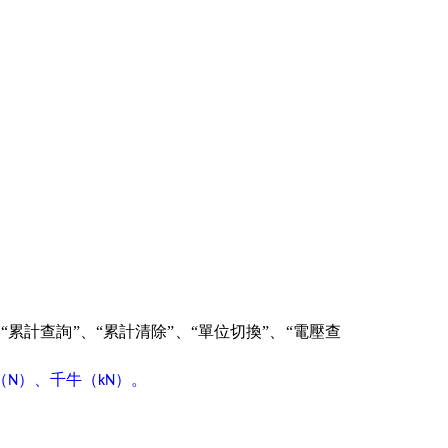
”、“累計清除”、“單位切換”、“電壓查
（
）、千牛（
）。
N
kN