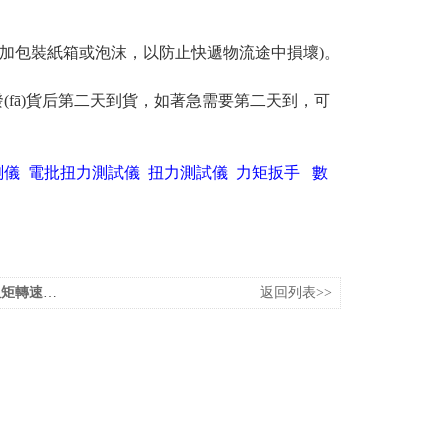
加包裝紙箱或泡沫，以防止快遞物流途中損壞)。
情況發(fā)貨后第二天到貨，如著急需要第二天到，可
測儀
電批扭力測試儀
扭力測試儀
力矩扳手
數
)扭矩傳感器廠家
返回列表>>