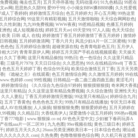
碰免费视频
|
俺去也五月
|
五月天停停基地
|
无码动漫AV
|
91九色精品
|
99惹在
文av网
|
思思热久久阴99
|
爱99干99
|
小小拗女BBW搡BBBB搡
|
久久性爱视
97成人丁香婷婷
|
婷婷激情五月综合
|
色五月婷婷大
|
开心五月网
|
99热这里
五月婷综合网
|
99这里只有精彩视频
|
五月天激情啪啪
|
天天综合网网欲色
|
久久性刺激
|
九九99免费视频
|
WWW夜夜
|
99惹精品视频
|
色播五月婷婷
|
亚洲色
|
成人短视频在线
|
婷婷五月天av
|
69天堂99
|
97人人搞
|
色天天综合
|
|
欧美 日韩 成人 在线
|
婷婷激情丁香五月婷婷激情丁香五月婷婷
|
激情婷
,日韩视频
|
五月婷婷激清网
|
丁香六月天
|
风流少妇A片一区二区蜜桃
|
91妻
合色色色
|
五月婷婷综合激情
|
超碰资源在线
|
色青青电影色五月
|
五月伊人
粗大25P
|
青青草原伊人网
|
婷婷五月天国产手机在线视频观看
|
天天操天
合
|
久久丁香网
|
这里只有精品偷拍
|
99热日
|
色一色综合
|
久久这里只精品
观看
|
三级毛片7979
|
天天日日综合
|
久久思思热
|
99久在线精品99re8
|
丁香五
|
色色五月天婷婷丁香
|
色综合99无码
|
欧美综合激情五月丁香
|
五月天另类
香
|
《诡秘之主》在线观看
|
色五月激情综合网
|
久久激情五月婷婷
|
99在线
www.色婷婷.com
|
99性视频
|
日韩精品一曲二曲三曲四曲五曲
|
黄涩毛片
|
|
婷婷激情综合
|
《久久综合九色综合97婷婷
|
狠狠摸狠狠摸
|
奇米网大香蕉
|
这里只有精品
|
久久这里这里有精品免费视频
|
久久综合激情
|
亚洲性天天
|
|
久久人妻乱
|
丁香五月婷婷激情完整版
|
99这里只有精品|v
|
婷婷综合九月
|
院
|
五月丁香黄色
|
色色色色五月天
|
99热只有精品在线播放
|
专区无日本视
成人AV在线播放
|
人人操插
|
狠狠狠狠免费
|
狠狠爱婷婷色
|
五月天婷婷在
久99视频
|
久久精品日
|
大香线蕉伊人
|
深爱激情小说五月婷婷
|
996热re视频
丁香777电影
|
www.狠狠操.co m
|
AV色色天堂中文
|
少妇被下春药玩弄A
产在线aaa片一区二区99
|
九九色图
|
99er视频在线
|
黄色三级日本
|
婷婷五
干
|
婷婷五月天久久久
|
26uuu另类亚洲欧美日本一
|
日本综合色色
|
潮汕成
久久久久久久久久.com
|
久热免费
|
色噜噜狠狠色综合网
|
久久机只有这里精